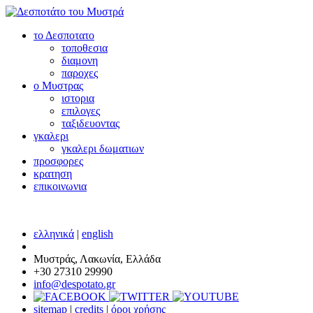
το Δεσποτατο
τοποθεσια
διαμονη
παροχες
ο Μυστρας
ιστορια
επιλογες
ταξιδευοντας
γκαλερι
γκαλερι δωματιων
προσφορες
κρατηση
επικοινωνια
ελληνικά
|
english
Μυστράς, Λακωνία, Ελλάδα
+30 27310 29990
info@despotato.gr
sitemap
|
credits
|
όροι χρήσης