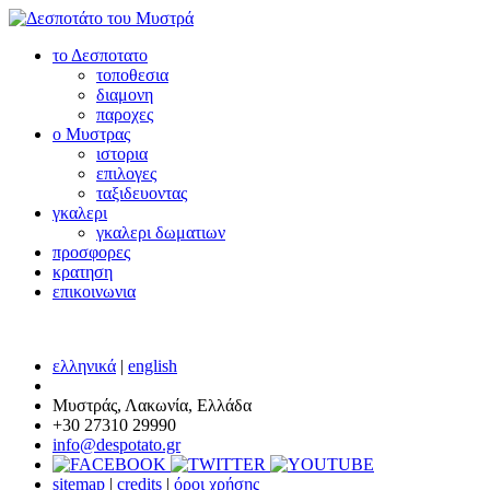
το Δεσποτατο
τοποθεσια
διαμονη
παροχες
ο Μυστρας
ιστορια
επιλογες
ταξιδευοντας
γκαλερι
γκαλερι δωματιων
προσφορες
κρατηση
επικοινωνια
ελληνικά
|
english
Μυστράς, Λακωνία, Ελλάδα
+30 27310 29990
info@despotato.gr
sitemap
|
credits
|
όροι χρήσης